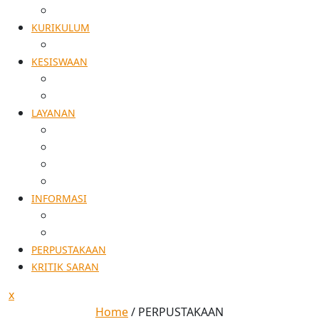
AKREDITASI
KURIKULUM
KALDIK
KESISWAAN
TATA TERTIB
EKSTRA KURIKULER
LAYANAN
SPMB
ALUMNI
PENELITIAN
PERSURATAN
INFORMASI
AGENDA KEGIATAN
PENGUMUMAN
PERPUSTAKAAN
KRITIK SARAN
x
Home
/
PERPUSTAKAAN