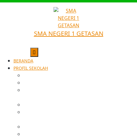
SMA NEGERI 1 GETASAN
BERANDA
PROFIL SEKOLAH
SEJARAH SINGKAT
VISI
STRUKTUR
ORGANISASI
GURU & STAFF
SARANA &
FASILITAS
PRESTASI
DATA ALUMNI