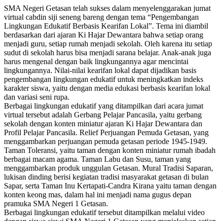
SMA Negeri Getasan telah sukses dalam menyelenggarakan jumat
virtual cabdin siji seneng bareng dengan tema “Pengembangan
Lingkungan Edukatif Berbasis Kearifan Lokal”. Tema ini diambil
berdasarkan dari ajaran Ki Hajar Dewantara bahwa setiap orang
menjadi guru, setiap rumah menjadi sekolah. Oleh karena itu setiap
sudut di sekolah harus bisa menjadi sarana belajar. Anak-anak juga
harus mengenal dengan baik lingkungannya agar mencintai
lingkungannya. Nilai-nilai kearifan lokal dapat dijadikan basis
pengembangan lingkungan edukatif untuk meningkatkan indeks
karakter siswa, yaitu dengan media edukasi berbasis kearifan lokal
dan variasi seni rupa.
Berbagai lingkungan edukatif yang ditampilkan dari acara jumat
virtual tersebut adalah Gerbang Pelajar Pancasila, yaitu gerbang
sekolah dengan konten miniatur ajaran Ki Hajar Dewantara dan
Profil Pelajar Pancasila. Relief Perjuangan Pemuda Getasan, yang
menggambarkan perjuangan pemuda getasan periode 1945-1949.
Taman Toleransi, yaitu taman dengan konten miniatur rumah ibadah
berbagai macam agama. Taman Labu dan Susu, taman yang
menggambarkan produk unggulan Getasan. Mural Tradisi Saparan,
lukisan dinding berisi kegiatan tradisi masyarakat getasan di bulan
Sapar, serta Taman Inu Kertapati-Candra Kirana yaitu taman dengan
konten keong mas, dalam hal ini menjadi nama gugus depan
pramuka SMA Negeri 1 Getasan.
Berbagai lingkungan edukatif tersebut ditampilkan melalui video