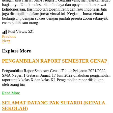
dengan siswa siswi SMA Negeri 1 Getasan yang menjelaskan setiap
bagiannya. Untuk melestarikan budaya dan upaya untuk merawat
keIndonesiaan, flashmob tari topeng ireng dan lagu Indonesia Jata
juga ditampilkan dalam jumat virtual ini. Kegiatan Jumat virtual
berlangsung dengan sukses dengan jumlah peserta zoom sebanyak
enam puluh satu orang.
Post Views:
521
Post
Previous
Previous
Post
Next
Next
navigation
Post
Explore More
PENGAMBILAN RAPORT SEMESTER GENAP
Pengambilan Rapor Semester Genap Tahun Pelajaran 2021/2022
SMA Negeri 1 Getasan Jumat, 17 Juni 2022 dilakukan pengambilan
rapor untuk kelas X dan kelas XI. Pengambilan rapor dilakukan
oleh orang tua
Read More
SELAMAT DATANG PAK SUTARDI (KEPALA
SEKOLAH)