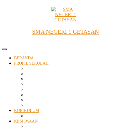
Skip
to
content
SMA NEGERI 1 GETASAN
BERANDA
PROFIL SEKOLAH
SEJARAH SINGKAT
VISI
STRUKTUR ORGANISASI
GURU & STAFF
SARANA & FASILITAS
PRESTASI
DATA ALUMNI
AKREDITASI
KURIKULUM
KALDIK
KESISWAAN
TATA TERTIB