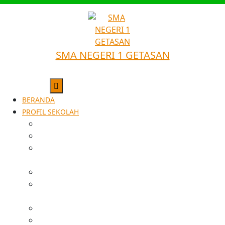
SMA NEGERI 1 GETASAN
BERANDA
PROFIL SEKOLAH
SEJARAH SINGKAT
VISI
STRUKTUR
ORGANISASI
GURU & STAFF
SARANA &
FASILITAS
PRESTASI
DATA ALUMNI