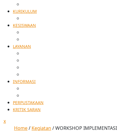
AKREDITASI
KURIKULUM
KALDIK
KESISWAAN
TATA TERTIB
EKSTRA KURIKULER
LAYANAN
SPMB
ALUMNI
PENELITIAN
PERSURATAN
INFORMASI
AGENDA KEGIATAN
PENGUMUMAN
PERPUSTAKAAN
KRITIK SARAN
x
Home
/
Kegiatan
/
WORKSHOP IMPLEMENTASI