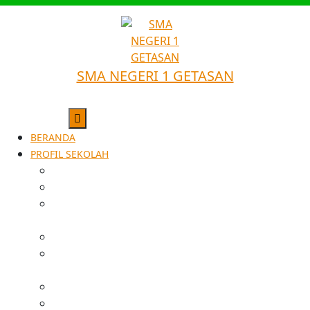
SMA NEGERI 1 GETASAN
BERANDA
PROFIL SEKOLAH
SEJARAH SINGKAT
VISI
STRUKTUR
ORGANISASI
GURU & STAFF
SARANA &
FASILITAS
PRESTASI
DATA ALUMNI