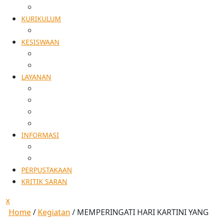
AKREDITASI
KURIKULUM
KALDIK
KESISWAAN
TATA TERTIB
EKSTRA KURIKULER
LAYANAN
SPMB
ALUMNI
PENELITIAN
PERSURATAN
INFORMASI
AGENDA KEGIATAN
PENGUMUMAN
PERPUSTAKAAN
KRITIK SARAN
x
Home
/
Kegiatan
/
MEMPERINGATI HARI KARTINI YANG