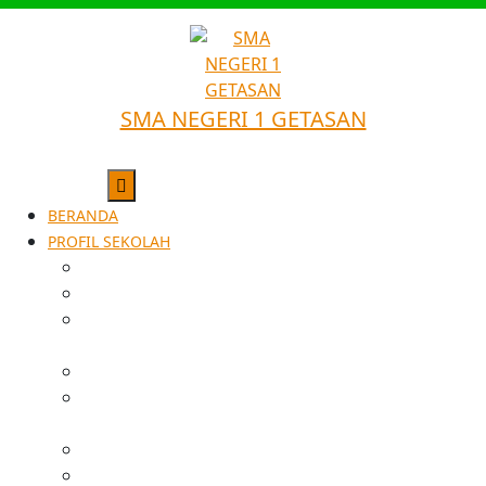
SMA NEGERI 1 GETASAN
BERANDA
PROFIL SEKOLAH
SEJARAH SINGKAT
VISI
STRUKTUR
ORGANISASI
GURU & STAFF
SARANA &
FASILITAS
PRESTASI
DATA ALUMNI