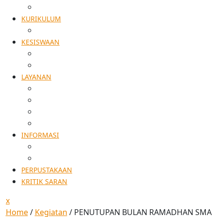
AKREDITASI
KURIKULUM
KALDIK
KESISWAAN
TATA TERTIB
EKSTRA KURIKULER
LAYANAN
SPMB
ALUMNI
PENELITIAN
PERSURATAN
INFORMASI
AGENDA KEGIATAN
PENGUMUMAN
PERPUSTAKAAN
KRITIK SARAN
x
Home
/
Kegiatan
/
PENUTUPAN BULAN RAMADHAN SMA